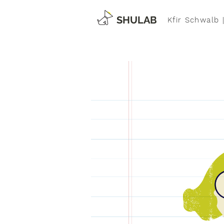
SHULAB
Kfir Schwalb 
i
TALK2