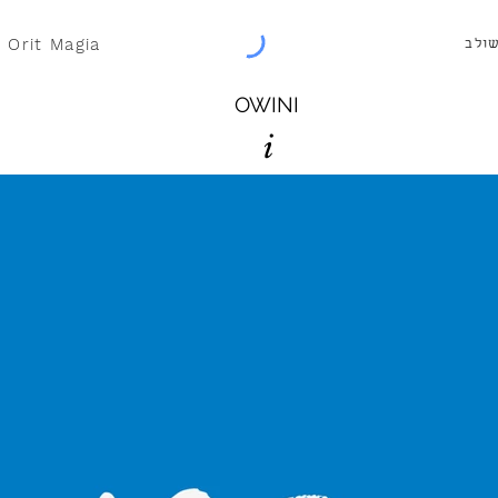
| Orit Magia
שולב
OWINI
i