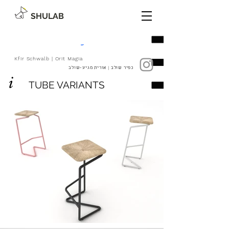
SHULAB
Kfir Schwalb | Orit Magia
כפיר שולב | אורית מגיע-שולב
i
TUBE VARIANTS